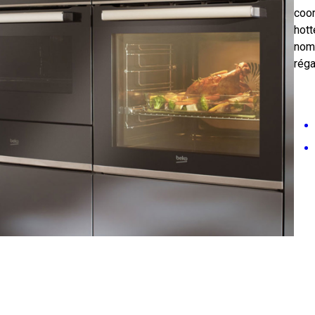
coo
hot
nomb
réga