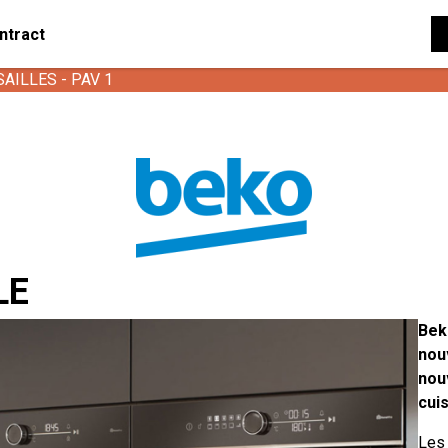
ntract
SAILLES - PAV 1
LE
Bek
nou
nou
cuis
Les