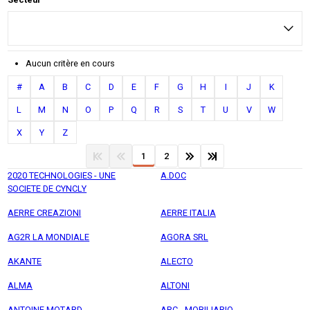
Aucun critère en cours
#
A
B
C
D
E
F
G
H
I
J
K
L
M
N
O
P
Q
R
S
T
U
V
W
X
Y
Z
1
2
2020 TECHNOLOGIES - UNE
A.DOC
SOCIETE DE CYNCLY
AERRE CREAZIONI
AERRE ITALIA
AG2R LA MONDIALE
AGORA SRL
AKANTE
ALECTO
ALMA
ALTONI
ANTOINE MOTARD
ARC - MOBILIARIO