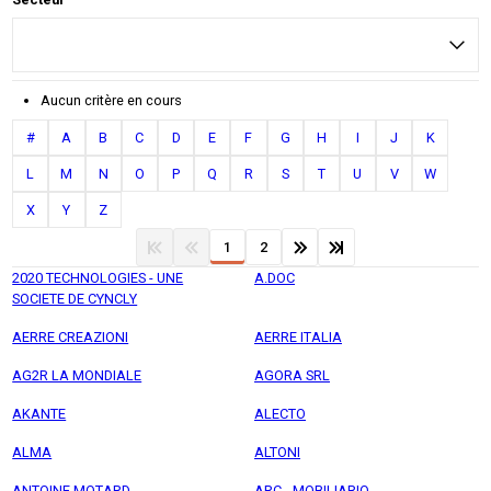
Aucun critère en cours
#
A
B
C
D
E
F
G
H
I
J
K
L
M
N
O
P
Q
R
S
T
U
V
W
X
Y
Z
1
2
2020 TECHNOLOGIES - UNE
A.DOC
SOCIETE DE CYNCLY
AERRE CREAZIONI
AERRE ITALIA
AG2R LA MONDIALE
AGORA SRL
AKANTE
ALECTO
ALMA
ALTONI
ANTOINE MOTARD
ARC - MOBILIARIO