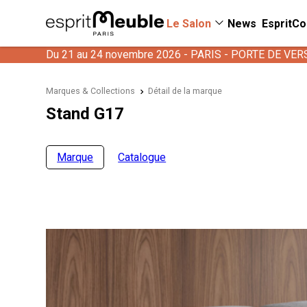
Le Salon
News
EspritCo
Du 21 au 24 novembre 2026 - PARIS - PORTE DE VER
Marques & Collections
Détail de la marque
Stand G17
Marque
Catalogue