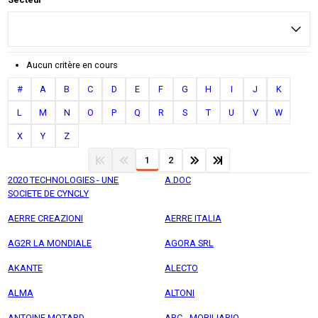
Aucun critère en cours
#
A
B
C
D
E
F
G
H
I
J
K
L
M
N
O
P
Q
R
S
T
U
V
W
X
Y
Z
1
2
2020 TECHNOLOGIES - UNE
A.DOC
SOCIETE DE CYNCLY
AERRE CREAZIONI
AERRE ITALIA
AG2R LA MONDIALE
AGORA SRL
AKANTE
ALECTO
ALMA
ALTONI
ANTOINE MOTARD
ARC - MOBILIARIO