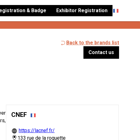
Registration & Badge
Exhibitor Registration
Back to the brands list
Contact us
yer
CNEF
rs,
https://lacnef.fr/
133 rue de la roquette