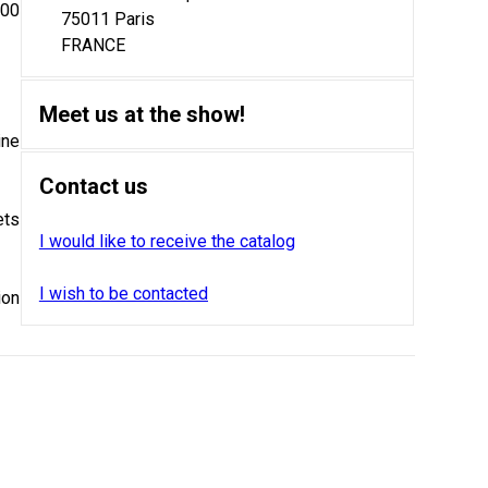
000
75011 Paris
FRANCE
Meet us at the show!
ine
Contact us
ets
I would like to receive the catalog
I wish to be contacted
ion