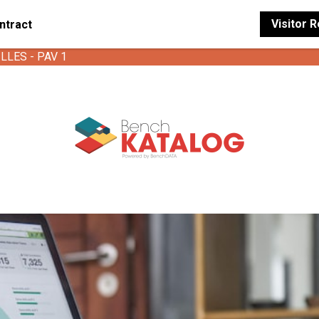
Visitor 
ntract
ILLES - PAV 1