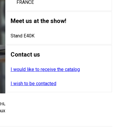
FRANCE
Meet us at the show!
Stand E40K
Contact us
I would like to receive the catalog
I wish to be contacted
es,
aux