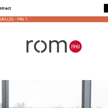
ntract
SAILLES - PAV 1