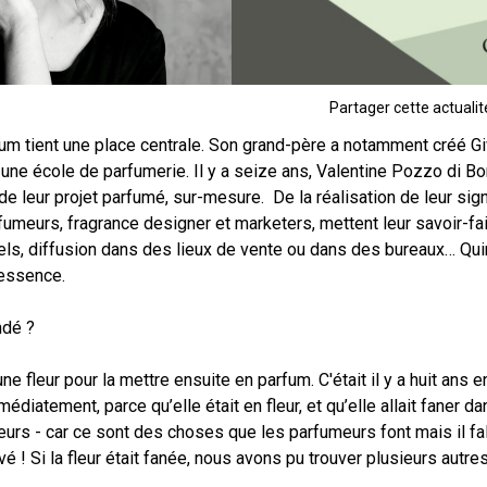
Partager cette actualité
rfum tient une place centrale. Son grand-père a notamment créé 
 une école de parfumerie. Il y a seize ans, Valentine Pozzo di
e leur projet parfumé, sur-mesure. De la réalisation de leur sig
fumeurs, fragrance designer et marketers, mettent leur savoir-fai
tels, diffusion dans des lieux de vente ou dans des bureaux… Qu
ntessence.
andé ?
d’une fleur pour la mettre ensuite en parfum. C'était il y a huit an
immédiatement, parce qu’elle était en fleur, et qu’elle allait faner
deurs - car ce sont des choses que les parfumeurs font mais il fa
é ! Si la fleur était fanée, nous avons pu trouver plusieurs autre